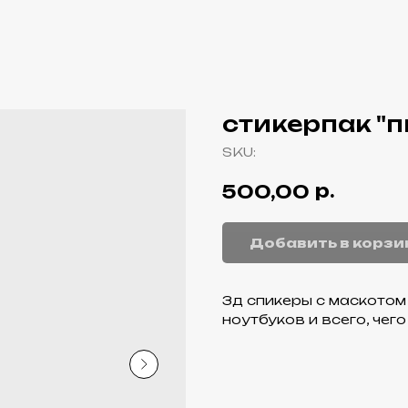
стикерпак "п
SKU:
р.
500,00
Добавить в корзи
3д спикеры с маското
ноутбуков и всего, чег